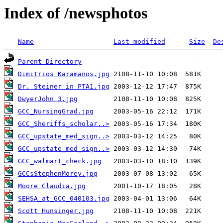
Index of /newsphotos
Name
Last modified
Size
De
Parent Directory
Dimitrios Karamanos.jpg
Dr. Steiner in PTA1.jpg
DwyerJohn 3.jpg
GCC_NursingGrad.jpg
GCC_Sheriffs_scholar..>
GCC_upstate_med_sign..>
GCC_upstate_med_sign..>
GCC_walmart_check.jpg
GCCsStephenMorey.jpg
Moore Claudia.jpg
SEHSA_at_GCC_040103.jpg
Scott Hunsinger.jpg