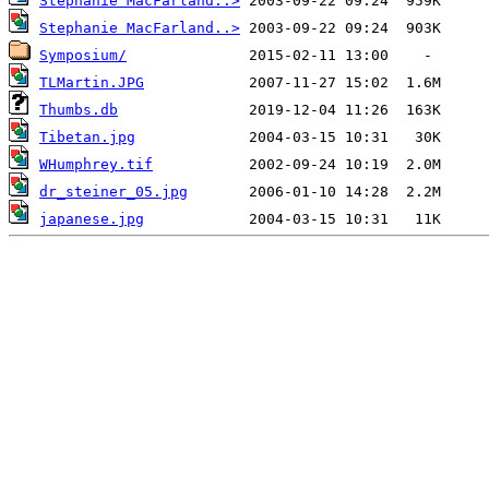
Stephanie MacFarland..>
Stephanie MacFarland..>
Symposium/
TLMartin.JPG
Thumbs.db
Tibetan.jpg
WHumphrey.tif
dr_steiner_05.jpg
japanese.jpg